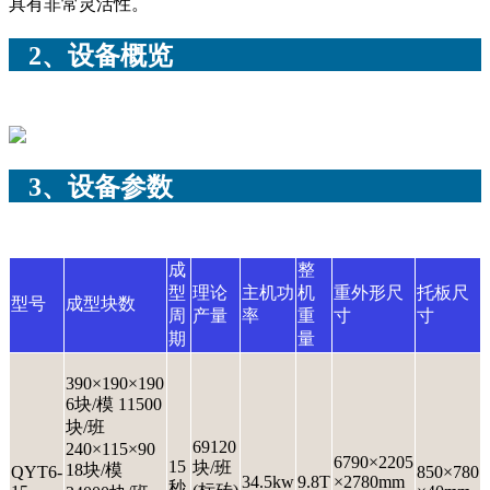
具有非常灵活性。
2、设备概览
3、设备参数
成
整
型
理论
主机功
机
重外形尺
托板尺
型号
成型块数
周
产量
率
重
寸
寸
期
量
390×190×190
6块/模 11500
块/班
69120
240×115×90
6790×2205
15
块/班
18块/模
QYT6-
850×780
34.5kw
9.8T
×2780mm
秒